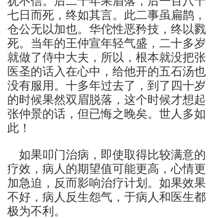
犹不信。后二十年果眉落，后一百八十
七日而死，终如其言。此二事虽扁鹊，
仓公无以加也。华佗性恶矜技，终以戮
死。当年的王仲宣年轻气盛，二十多岁
就做了侍中大夫，所以，根本就没把张
医圣的话入在心中，给他开的五石汤也
没有服用。十多年过去了，到了四十岁
的时候果然双眉脱落，这个时候才想起
张仲景的话，但已悔之晚矣。世人多如
此！
如果叩门治病，即使取得比较满意的
疗效，病人的期望值可能更高，心情更
加急迫，反而影响治疗计划。如果效果
不好，病人反生怨气，于病人和医生都
极为不利。