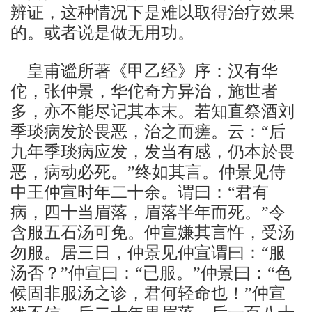
辨证，这种情况下是难以取得治疗效果
的。或者说是做无用功。
皇甫谧所著《甲乙经》序：汉有华
佗，张仲景，华佗奇方异治，施世者
多，亦不能尽记其本末。若知直祭酒刘
季琰病发於畏恶，治之而瘥。云：“后
九年季琰病应发，发当有感，仍本於畏
恶，病动必死。”终如其言。仲景见侍
中王仲宣时年二十余。谓曰：“君有
病，四十当眉落，眉落半年而死。”令
含服五石汤可免。仲宣嫌其言忤，受汤
勿服。居三日，仲景见仲宣谓曰：“服
汤否？”仲宣曰：“已服。”仲景曰：“色
候固非服汤之诊，君何轻命也！”仲宣