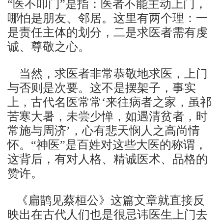
“医不叩门”是指：医者不能主动上门，
哪怕是朋友、邻居。这里有两个理：一
是责任主体的划分，二是求医者需有虔
诚、尊敬之心。
当然，求医者非常恭敬地求医，上门
与否则是次要。这不是摆架子，事实
上，古代名医常常‘来往病者之家，虽祁
苦寒大暑，未尝少惮，如遇清贫者，时
常施与周济’，心有悲天悯人之高尚情
怀。“神医”是百姓对这些大医的称谓，
这背后，有对人格、精诚医术、品格的
赞许。
《扁鹊见蔡桓公》这篇文章就直接反
映出在古代人们也是很忌讳医生上门去