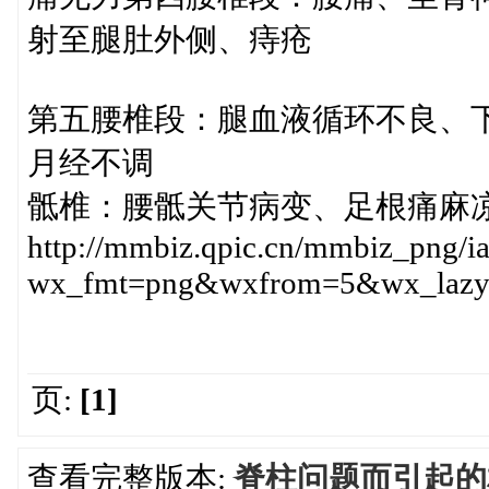
射至腿肚外侧、痔疮
第五腰椎段：腿血液循环不良、
月经不调
骶椎：腰骶关节病变、足根痛麻
http://mmbiz.qpic.cn/mmbiz_p
wx_fmt=png&wxfrom=5&wx_laz
页:
[1]
查看完整版本:
脊柱问题而引起的