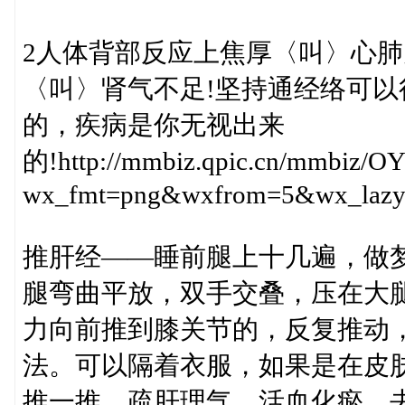
2人体背部反应上焦厚〈叫〉心肺
〈叫〉肾气不足!坚持通经络可
的，疾病是你无视出来
的!http://mmbiz.qpic.cn/mmbiz
wx_fmt=png&wxfrom=5&wx_laz
推肝经——睡前腿上十几遍，做
腿弯曲平放，双手交叠，压在大
力向前推到膝关节的，反复推动
法。可以隔着衣服，如果是在皮
推一推，疏肝理气，活血化瘀，