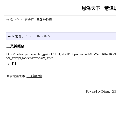
恩泽天下 - 慧泽居 
交流中心
›
中医诊疗
› 三叉神经痛
mbh
发表于 2017-10-16 17:07:58
三叉神经痛
https://mmbiz.qpic.cn/mmbiz_jpg/9rTNtOeQiaGOBTCpWf7wF4OACsYnhTK0veB4
wx_fmt=jpeg&wxfrom=5&wx_lazy=1
页:
[1]
查看完整版本:
三叉神经痛
Powered by
Discuz! X3