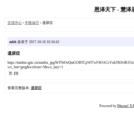
恩泽天下 - 慧泽居 
交流中心
›
中医诊疗
› 遗尿症
mbh
发表于 2017-10-16 16:34:42
遗尿症
https://mmbiz.qpic.cn/mmbiz_jpg/9rTNtOeQiaGOBTCpWf7wF4OACsYnhTK0vlKS5x
wx_fmt=jpeg&wxfrom=5&wx_lazy=1
页:
[1]
查看完整版本:
遗尿症
Powered by
Discuz! X3