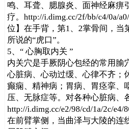
鸣、耳聋、腮腺炎、面神经麻痹
疗。http://i.dimg.cc/2f/bb/c4/0a/a0
位】在手背，第1、2掌骨间，当
所说的“虎口”。
5、“ 心胸取内关 ”
内关穴是手厥阴心包经的常用腧
心脏病、心动过缓、心律不齐；
癫痫、精神病；胃病、胃痉挛、
压、无脉症等。对各种心脏病、
http://i.dimg.cc/e2/98/cd/1a/2c/
在前臂掌侧，当曲泽与大陵的连