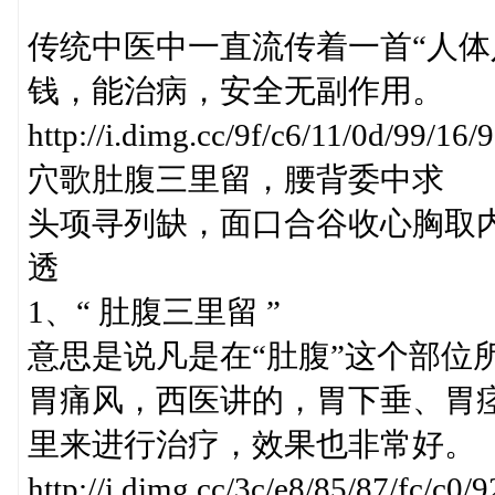
传统中医中一直流传着一首“人体
钱，能治病，安全无副作用。
http://i.dimg.cc/9f/c6/11/0d/99/
穴歌肚腹三里留，腰背委中求
头项寻列缺，面口合谷收心胸取
透
1、“ 肚腹三里留 ”
意思是说凡是在“肚腹”这个部位
胃痛风，西医讲的，胃下垂、胃
里来进行治疗，效果也非常好。
http://i.dimg.cc/3c/e8/85/87/fc/c