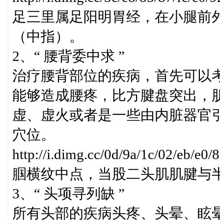
足三里属足阳明胃经，在小腿前外
（中指）。
2、“ 腰背委中求 ”
治疗腰背部位的疾病，首先可以
能够造成腰疼，比方腱盘突出，
虚、虚火或者是一些由内脏器官
穴位。
http://i.dimg.cc/0d/9a/1c/02/eb/
腘横纹中点，当股二头肌肌腱与
3、“ 头项寻列缺 ”
所有头部的疾病头疼、头晕、眩