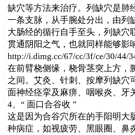
缺穴等方法来治疗。列缺穴是肺
一条支脉，从手腕处分出，由列
大肠经的循行自手至头，列缺穴
贯通阴阳之气，也就同样能够影
http://i.dimg.cc/67/cc/3f/ce/30/
在前臂桡侧缘，桡骨茎突上方，腕
之间。艾灸、针刺、按摩列缺穴
面神经痉挛及麻痹、咽喉炎、牙
4、“ 面口合谷收 ”
这是因为合谷穴所在的手阳明大
种病症，如视疲劳、黑眼圈、鼻